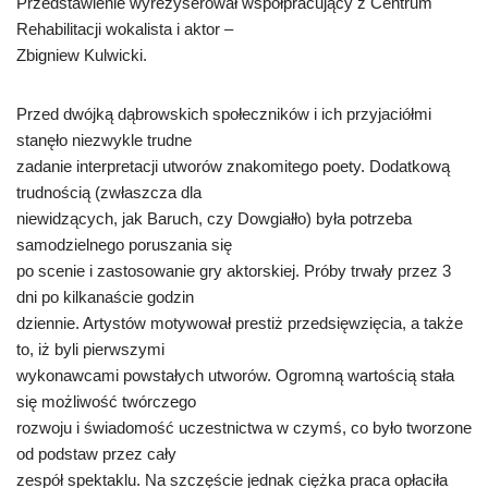
Przedstawienie wyreżyserował współpracujący z Centrum
Rehabilitacji wokalista i aktor –
Zbigniew Kulwicki.
Przed dwójką dąbrowskich społeczników i ich przyjaciółmi
stanęło niezwykle trudne
zadanie interpretacji utworów znakomitego poety. Dodatkową
trudnością (zwłaszcza dla
niewidzących, jak Baruch, czy Dowgiałło) była potrzeba
samodzielnego poruszania się
po scenie i zastosowanie gry aktorskiej. Próby trwały przez 3
dni po kilkanaście godzin
dziennie. Artystów motywował prestiż przedsięwzięcia, a także
to, iż byli pierwszymi
wykonawcami powstałych utworów. Ogromną wartością stała
się możliwość twórczego
rozwoju i świadomość uczestnictwa w czymś, co było tworzone
od podstaw przez cały
zespół spektaklu. Na szczęście jednak ciężka praca opłaciła