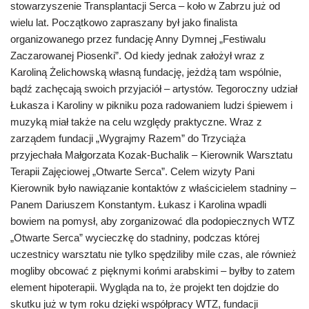
stowarzyszenie Transplantacji Serca – koło w Zabrzu już od
wielu lat. Początkowo zapraszany był jako finalista
organizowanego przez fundację Anny Dymnej „Festiwalu
Zaczarowanej Piosenki”. Od kiedy jednak założył wraz z
Karoliną Żelichowską własną fundację, jeżdżą tam wspólnie,
bądź zachęcają swoich przyjaciół – artystów. Tegoroczny udział
Łukasza i Karoliny w pikniku poza radowaniem ludzi śpiewem i
muzyką miał także na celu względy praktyczne. Wraz z
zarządem fundacji „Wygrajmy Razem” do Trzyciąża
przyjechała Małgorzata Kozak-Buchalik – Kierownik Warsztatu
Terapii Zajęciowej „Otwarte Serca”. Celem wizyty Pani
Kierownik było nawiązanie kontaktów z właścicielem stadniny –
Panem Dariuszem Konstantym. Łukasz i Karolina wpadli
bowiem na pomysł, aby zorganizować dla podopiecznych WTZ
„Otwarte Serca” wycieczkę do stadniny, podczas której
uczestnicy warsztatu nie tylko spędziliby mile czas, ale również
mogliby obcować z pięknymi końmi arabskimi – byłby to zatem
element hipoterapii. Wygląda na to, że projekt ten dojdzie do
skutku już w tym roku dzięki współpracy WTZ, fundacji