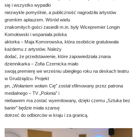
się i wszystko wypadło
niezwykle pomyślnie, a publiczność nagrodziła artystów
gromkim aplauzem. Wśród wielu
znakomitych gości zasiedli m.in. były Wicepremier Longin
Komołowski i wspaniała polska
aktorka – Maja Komorowska, która osobiście gratulowała
każdemu z artystów. Należy
dodać, że przedstawienie, które zapowiedziała znana
dziennikarka – Zofia Czernicka miało
swoją premierę we wrześniu ubiegłego roku na deskach teatru
w Grudziądzu. Projekt
pn. „Wołaniem wołam Cię” został sfilmowany przez patrona
medialnego – TV „Polonia” i
niebawem ma zostać wyemitowany, dzięki czemu „Sztuka bez
barier” będzie miała szansę
dotrzeć do odbiorców w kraju i za granicą.