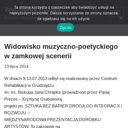
Ta strona korzysta z ciasteczek aby świadczyć usługi na
Wygrajmy Razem
najwyższym poziomie. Dalsze korzystanie ze strony oznacza,
Przejdź
Fundacja Wygrajmy Razem
że zgadzasz się na ich użycie.
do
Zgoda
treści
Widowisko muzyczno-poetyckiego
w zamkowej scenerii
13 lipca 2014
W dniach 9-13.07.2013 odbył się realizowany przez Centrum
Rehabilitacji w Grudziądzu
im. ks. Biskupa Jana Chrapka (prowadzone przez Panią
Prezes – Krystynę Grabowską
projekt pn. SZTUKA BEZ BARIER DROGĄ DO INTEGRACJI I
ROZWOJU –
MIĘDZYNARODOWA PREZENTACJA DOROBKU
ARTYSTÓW. To zakrojone na