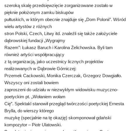
szeroką skalę przedsięwzięcie zorganizowane zostało w
pięknie położonym zamku biskupów
pułtuskich, w którym obecnie znajduje się „Dom Polonii”. Wśród
wielu artystów z różnych
stron Polski, Czech, Litwy itd. znaleźli się także założyciele
dąbrowskiej fundacji „Wygrajmy
Razem”: Łukasz Baruch i Karolina Żelichowska. Byli tam
również artyści współpracujący
z tą organizacją, jako uczestnicy licznych projektów
realizowanych w Dąbrowie Górniczej:
Przemek Cackowski, Monika Czerczak, Grzegorz Dowgiałło.
Wszyscy oni zostali bowiem
zaproszeni do udziału w niezwykłym widowisku muzyczno-
poetyckim pt. „Wołaniem wołam
Cię”. Spektakl stanowił przegląd twórczości poetyckiej Ernesta
Brylla, do wierszy którego
muzykę (specjalnie na tę okazję) skomponował gdański
kompozytor – Piotr Ulatowski.