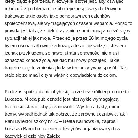
kiedy zajdzie potrzeba. Niezwykle istotne jest, aby oswajać
młodzież z problemami osób niepełnosprawnych. Powinni
traktować takie osoby jako pełnoprawnych członków
społeczeństwa, ale wymagających czasem wsparcia. Ponad to
prawda jest taka, że niektórzy z nich sami mogą znaleźć się w
sytuacji takiej jak moja. Przecież ja przez 26 lat mojego życia
byłem osobą całkowicie zdrową, a teraz nie widzę… Jestem
jednak przykładem, że nawet utrata sprawności nie musi
oznaczać końca życia, ale dać mu nowy początek. Takie
tragedie często zmieniają ludzi w ten pozytywny sposób. Tak
stało się ze mną i o tym właśnie opowiadałem dzieciom.
Podczas spotkania nie obyło się także bez krótkiego koncertu
Łukasza. Młoda publiczność jest niezwykle wymagającą i
trzeba się starać, aby ją zadowolić. Występ artysty, mimo
tremy, wypadł jednak tak dobrze, że zarówno uczniowie, jak i
Pani Dyrektor szkoły nr 20 – Beata Kalinowska, zaprosili
Łukasza Barucha na jeden z festynów organizowanych w
katowickiej dzielnicy Załęże.