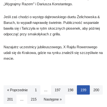
„Wygrajmy Razem” i Dariusza Konstantego.
Jeśli zaś chodzi o występ dąbrowskiego duetu Żelichowska &
Baruch, to wypadł naprawdę świetnie. Publiczność wspaniale
bawiła się i Tańczyła w rytm skocznych piosenek, aby później
odpocząć przy smakołykach z grilla.
Nazajutrz uczestnicy jubileuszowego, X Rajdu Rowerowego
udali się do Krakowa, gdzie na rynku znaleźli się szczęśliwie na
mecie.
« Poprzednie
1
…
197
198
199
200
201
…
215
Następne »