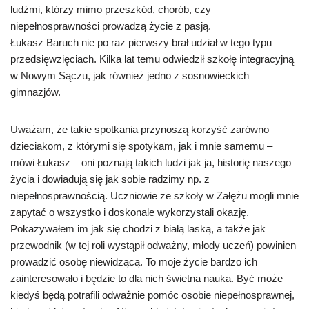
ludźmi, którzy mimo przeszkód, chorób, czy
niepełnosprawności prowadzą życie z pasją.
Łukasz Baruch nie po raz pierwszy brał udział w tego typu
przedsięwzięciach. Kilka lat temu odwiedził szkołę integracyjną
w Nowym Sączu, jak również jedno z sosnowieckich
gimnazjów.
Uważam, że takie spotkania przynoszą korzyść zarówno
dzieciakom, z którymi się spotykam, jak i mnie samemu –
mówi Łukasz – oni poznają takich ludzi jak ja, historię naszego
życia i dowiadują się jak sobie radzimy np. z
niepełnosprawnością. Uczniowie ze szkoły w Załężu mogli mnie
zapytać o wszystko i doskonale wykorzystali okazję.
Pokazywałem im jak się chodzi z białą laską, a także jak
przewodnik (w tej roli wystąpił odważny, młody uczeń) powinien
prowadzić osobę niewidzącą. To moje życie bardzo ich
zainteresowało i będzie to dla nich świetna nauka. Być może
kiedyś będą potrafili odważnie pomóc osobie niepełnosprawnej,