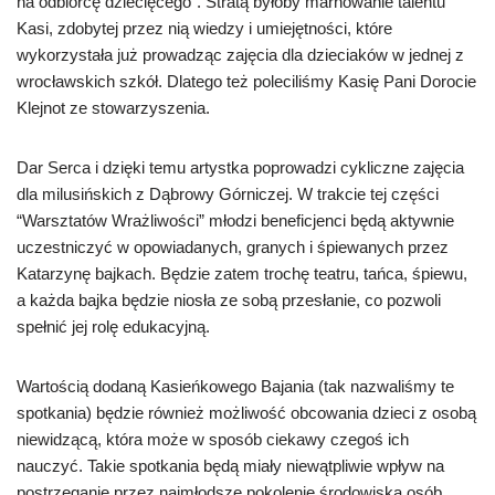
na odbiorcę dziecięcego”. Stratą byłoby marnowanie talentu
Kasi, zdobytej przez nią wiedzy i umiejętności, które
wykorzystała już prowadząc zajęcia dla dzieciaków w jednej z
wrocławskich szkół. Dlatego też poleciliśmy Kasię Pani Dorocie
Klejnot ze stowarzyszenia.
Dar Serca i dzięki temu artystka poprowadzi cykliczne zajęcia
dla milusińskich z Dąbrowy Górniczej. W trakcie tej części
“Warsztatów Wrażliwości” młodzi beneficjenci będą aktywnie
uczestniczyć w opowiadanych, granych i śpiewanych przez
Katarzynę bajkach. Będzie zatem trochę teatru, tańca, śpiewu,
a każda bajka będzie niosła ze sobą przesłanie, co pozwoli
spełnić jej rolę edukacyjną.
Wartością dodaną Kasieńkowego Bajania (tak nazwaliśmy te
spotkania) będzie również możliwość obcowania dzieci z osobą
niewidzącą, która może w sposób ciekawy czegoś ich
nauczyć. Takie spotkania będą miały niewątpliwie wpływ na
postrzeganie przez najmłodsze pokolenie środowiska osób