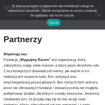
Ta strona korzysta z ciasteczek aby świadczyć usługi na
Wygrajmy Razem
najwyższym poziomie. Dalsze korzystanie ze strony oznacza,
Przejdź
Fundacja Wygrajmy Razem
że zgadzasz się na ich użycie.
do
Zgoda
treści
Partnerzy
Wspierają nas:
Fundacja
„Wygrajmy Razem”
jest organizacją, którą
założyliśmy mając wiele marzeń, a także jasno określone cele.
Z wcześniejszych doświadczeń wiemy, jak ważne w ich
realizacji jest wsparcie ludzi, firm, instytucji oraz
innychorganizacji pozarządowych. Bez różnych form pomocy
przez nie oferowanych fundacje i stowarzyszenia nie mogłyby
podejmować działań, dla których zostały stworzone. Jesteśmy
zbudowani tym, że przyłączają się do nas wciąż nowI
partnerzy, którzy zdecydowali się nas wesprzeć i z nami