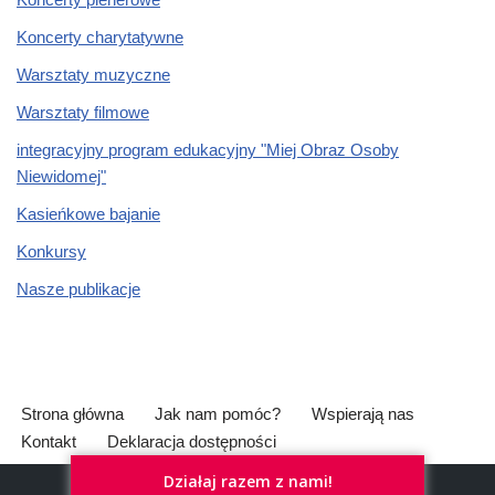
Koncerty charytatywne
Warsztaty muzyczne
Warsztaty filmowe
integracyjny program edukacyjny "Miej Obraz Osoby
Niewidomej"
Kasieńkowe bajanie
Konkursy
Nasze publikacje
Strona główna
Jak nam pomóc?
Wspierają nas
Kontakt
Deklaracja dostępności
Działaj razem z nami!
Neve
| Powered by
WordPress