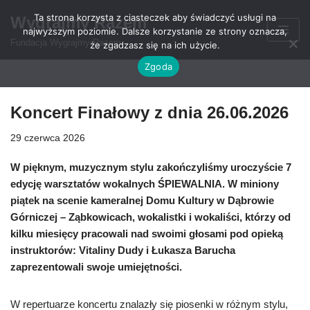
Ta strona korzysta z ciasteczek aby świadczyć usługi na
Wygrajmy Razem
najwyższym poziomie. Dalsze korzystanie ze strony oznacza,
Przejdź
Fundacja Wygrajmy Razem
że zgadzasz się na ich użycie.
do
Zgoda
treści
Koncert Finałowy z dnia 26.06.2026
29 czerwca 2026
W pięknym, muzycznym stylu zakończyliśmy uroczyście 7
edycję warsztatów wokalnych ŚPIEWALNIA. W miniony
piątek na scenie kameralnej Domu Kultury w Dąbrowie
Górniczej – Ząbkowicach, wokalistki i wokaliści, którzy od
kilku miesięcy pracowali nad swoimi głosami pod opieką
instruktorów: Vitaliny Dudy i Łukasza Barucha
zaprezentowali swoje umiejętności.
W repertuarze koncertu znalazły się piosenki w różnym stylu,