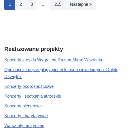
1
2
3
…
215
Następne »
Realizowane projekty
Koncerty z cyklu Wygrajmy Razem Mimo Wszystko
Ogólnopolskie przeglądy piosenki osób niewidomych "Dotyk
Dźwięku"
Koncerty okolicznosciowe
Koncerty i spotkania autorskie
Koncerty plenerowe
Koncerty charytatywne
Warsztaty muzyczne