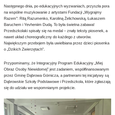
Następnego dnia, po edukacyjnych wyzwaniach, przyszła pora
na wspólne muzykowanie z artystami Fundacji „Wygrajmy
Razem”: Ritą Razumenko, Karoliną Żelichowską, Łukaszem
Baruchem i Yevheniim Dudą. To była świetna zabawa!
Przedszkolaki spisały się na medal – znały teksty piosenek, a
nawet układ choreograficzny do każdego z utworów.
Największym przebojem była uwielbiana przez dzieci piosenka
o „Dzikich Zwierzętach”.
Przypominamy, że Integracyjny Program Edukacyjny „Miej
Obraz Osoby Niewidomej” jest zadaniem, współfinansowanym
przez Gminę Dąbrowa Górnicza, a partnerami tej inicjatywy są
Dąbrowskie Szkoły Podstawowe i Przedszkola, które zgłaszają
się do udziału we wspomnianym projekcie.