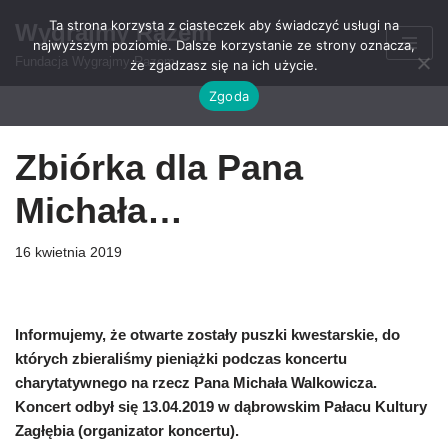
Ta strona korzysta z ciasteczek aby świadczyć usługi na
Wygrajmy Razem
najwyższym poziomie. Dalsze korzystanie ze strony oznacza,
Przejdź
Fundacja Wygrajmy Razem
że zgadzasz się na ich użycie.
do
Zgoda
treści
Zbiórka dla Pana
Michała…
16 kwietnia 2019
Informujemy, że otwarte zostały puszki kwestarskie, do
których zbieraliśmy pieniążki podczas koncertu
charytatywnego na rzecz Pana Michała Walkowicza.
Koncert odbył się 13.04.2019 w dąbrowskim Pałacu Kultury
Zagłębia (organizator koncertu).