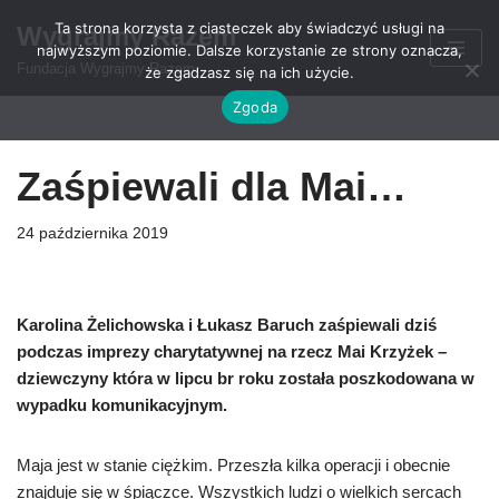
Ta strona korzysta z ciasteczek aby świadczyć usługi na
Wygrajmy Razem
najwyższym poziomie. Dalsze korzystanie ze strony oznacza,
Przejdź
Fundacja Wygrajmy Razem
że zgadzasz się na ich użycie.
do
Zgoda
treści
Zaśpiewali dla Mai…
24 października 2019
Karolina Żelichowska i Łukasz Baruch zaśpiewali dziś
podczas imprezy charytatywnej na rzecz Mai Krzyżek –
dziewczyny która w lipcu br roku została poszkodowana w
wypadku komunikacyjnym.
Maja jest w stanie ciężkim. Przeszła kilka operacji i obecnie
znajduje się w śpiączce. Wszystkich ludzi o wielkich sercach