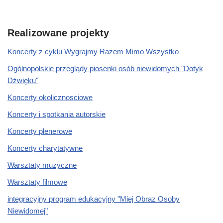
Realizowane projekty
Koncerty z cyklu Wygrajmy Razem Mimo Wszystko
Ogólnopolskie przeglądy piosenki osób niewidomych "Dotyk
Dźwięku"
Koncerty okolicznosciowe
Koncerty i spotkania autorskie
Koncerty plenerowe
Koncerty charytatywne
Warsztaty muzyczne
Warsztaty filmowe
integracyjny program edukacyjny "Miej Obraz Osoby
Niewidomej"