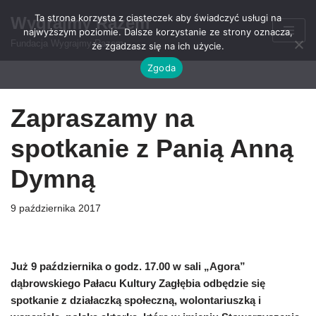
Ta strona korzysta z ciasteczek aby świadczyć usługi na
Wygrajmy Razem
najwyższym poziomie. Dalsze korzystanie ze strony oznacza,
Przejdź
Fundacja Wygrajmy Razem
że zgadzasz się na ich użycie.
do
Zgoda
treści
Zapraszamy na
spotkanie z Panią Anną
Dymną
9 października 2017
Już 9 października o godz. 17.00 w sali „Agora”
dąbrowskiego Pałacu Kultury Zagłębia odbędzie się
spotkanie z działaczką społeczną, wolontariuszką i