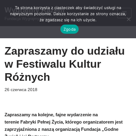
Ta strona korzysta z ciasteczek aby świadczyć usługi na
Wygrajmy Razem
najwyższym poziomie. Dalsze korzystanie ze strony oznacza,
Przejdź
Fundacja Wygrajmy Razem
że zgadzasz się na ich użycie.
do
Zgoda
treści
Zapraszamy do udziału
w Festiwalu Kultur
Różnych
26 czerwca 2018
Zapraszamy na kolejne, fajne wydarzenie na
terenie Fabryki Pełnej Życia, którego organizatorem jest
zaprzyjaźniona z naszą organizacją Fundacja „Godne