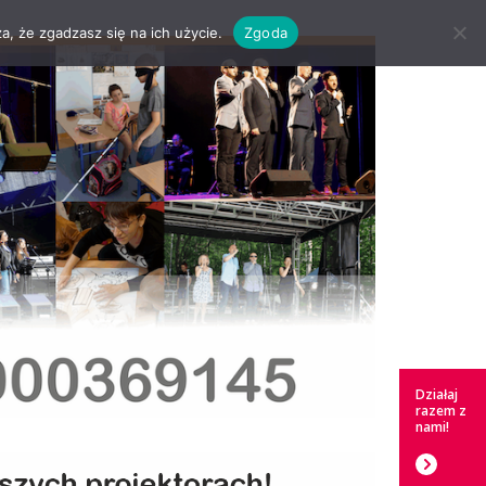
a, że zgadzasz się na ich użycie.
Zgoda
Działaj
razem z
nami!