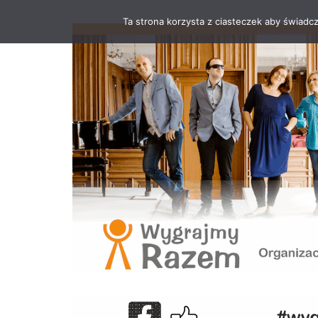
Ta strona korzysta z ciasteczek aby świadc
Przejdź
do
treści