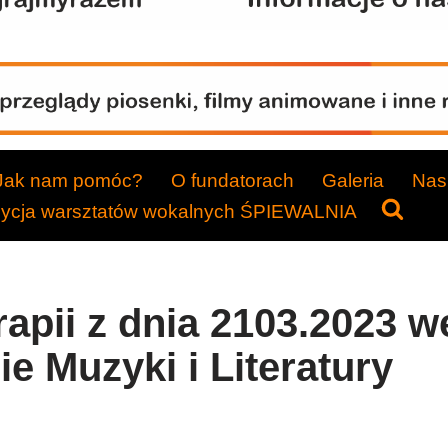
Jak nam pomóc?
O fundatorach
Galeria
Nasi
dycja warsztatów wokalnych ŚPIEWALNIA
rapii z dnia 2103.2023 w
e Muzyki i Literatury