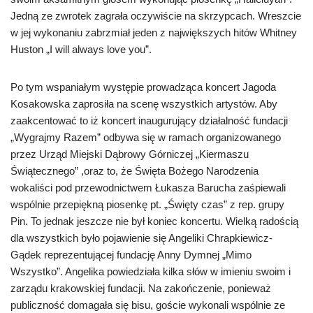
Jedną ze zwrotek zagrała oczywiście na skrzypcach. Wreszcie
w jej wykonaniu zabrzmiał jeden z największych hitów Whitney
Huston „I will always love you”.
Po tym wspaniałym występie prowadząca koncert Jagoda
Kosakowska zaprosiła na scenę wszystkich artystów. Aby
zaakcentować to iż koncert inaugurujący działalność fundacji
„Wygrajmy Razem” odbywa się w ramach organizowanego
przez Urząd Miejski Dąbrowy Górniczej „Kiermaszu
Świątecznego” ,oraz to, że Święta Bożego Narodzenia
wokaliści pod przewodnictwem Łukasza Barucha zaśpiewali
wspólnie przepiękną piosenkę pt. „Święty czas” z rep. grupy
Pin. To jednak jeszcze nie był koniec koncertu. Wielką radością
dla wszystkich było pojawienie się Angeliki Chrapkiewicz-
Gądek reprezentującej fundację Anny Dymnej „Mimo
Wszystko”. Angelika powiedziała kilka słów w imieniu swoim i
zarządu krakowskiej fundacji. Na zakończenie, ponieważ
publiczność domagała się bisu, goście wykonali wspólnie ze