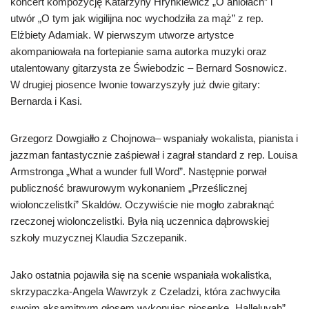
koncert kompozycję Katarzyny Hrynkiewicz „O aniołach” i
utwór „O tym jak wigilijna noc wychodziła za mąż” z rep.
Elżbiety Adamiak. W pierwszym utworze artystce
akompaniowała na fortepianie sama autorka muzyki oraz
utalentowany gitarzysta ze Świebodzic – Bernard Sosnowicz.
W drugiej piosence Iwonie towarzyszyły już dwie gitary:
Bernarda i Kasi.
Grzegorz Dowgiałło z Chojnowa– wspaniały wokalista, pianista i
jazzman fantastycznie zaśpiewał i zagrał standard z rep. Louisa
Armstronga „What a wunder full Word”. Następnie porwał
publiczność brawurowym wykonaniem „Prześlicznej
wiolonczelistki” Skaldów. Oczywiście nie mogło zabraknąć
rzeczonej wiolonczelistki. Była nią uczennica dąbrowskiej
szkoły muzycznej Klaudia Szczepanik.
Jako ostatnia pojawiła się na scenie wspaniała wokalistka,
skrzypaczka-Angela Wawrzyk z Czeladzi, która zachwyciła
swoim aksamitnym głosem wykonując piosenkę „Halleluyah”.