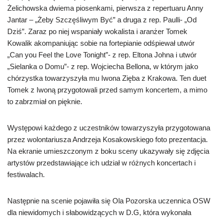
Żelichowska dwiema piosenkami, pierwsza z repertuaru Anny
Jantar – „Żeby Szczęśliwym Być” a druga z rep. Paulli- „Od
Dziś”. Zaraz po niej wspaniały wokalista i aranżer Tomek
Kowalik akompaniując sobie na fortepianie odśpiewał utwór
„Can you Feel the Love Tonight”- z rep. Eltona Johna i utwór
„Sielanka o Domu”- z rep. Wojciecha Bellona, w którym jako
chórzystka towarzyszyła mu Iwona Zięba z Krakowa. Ten duet
Tomek z Iwoną przygotowali przed samym koncertem, a mimo
to zabrzmiał on pięknie.
Występowi każdego z uczestników towarzyszyła przygotowana
przez wolontariusza Andrzeja Kosakowskiego foto prezentacja.
Na ekranie umieszczonym z boku sceny ukazywały się zdjęcia
artystów przedstawiające ich udział w różnych koncertach i
festiwalach.
Następnie na scenie pojawiła się Ola Pozorska uczennica OSW
dla niewidomych i słabowidzących w D.G, która wykonała