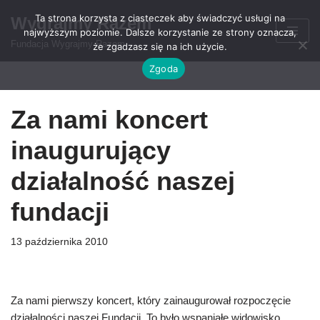
Ta strona korzysta z ciasteczek aby świadczyć usługi na
Wygrajmy Razem
najwyższym poziomie. Dalsze korzystanie ze strony oznacza,
Przejdź
Fundacja Wygrajmy Razem
że zgadzasz się na ich użycie.
do
Zgoda
treści
Za nami koncert
inaugurujący
działalność naszej
fundacji
13 października 2010
Za nami pierwszy koncert, który zainaugurował rozpoczęcie
działalności naszej Fundacji. To było wspaniałe widowisko,