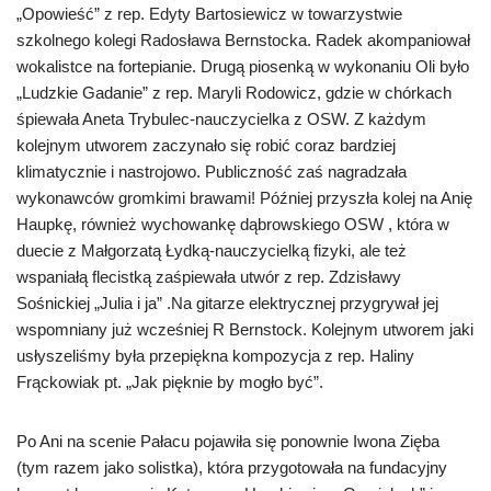
„Opowieść” z rep. Edyty Bartosiewicz w towarzystwie
szkolnego kolegi Radosława Bernstocka. Radek akompaniował
wokalistce na fortepianie. Drugą piosenką w wykonaniu Oli było
„Ludzkie Gadanie” z rep. Maryli Rodowicz, gdzie w chórkach
śpiewała Aneta Trybulec-nauczycielka z OSW. Z każdym
kolejnym utworem zaczynało się robić coraz bardziej
klimatycznie i nastrojowo. Publiczność zaś nagradzała
wykonawców gromkimi brawami! Później przyszła kolej na Anię
Haupkę, również wychowankę dąbrowskiego OSW , która w
duecie z Małgorzatą Łydką-nauczycielką fizyki, ale też
wspaniałą flecistką zaśpiewała utwór z rep. Zdzisławy
Sośnickiej „Julia i ja” .Na gitarze elektrycznej przygrywał jej
wspomniany już wcześniej R Bernstock. Kolejnym utworem jaki
usłyszeliśmy była przepiękna kompozycja z rep. Haliny
Frąckowiak pt. „Jak pięknie by mogło być”.
Po Ani na scenie Pałacu pojawiła się ponownie Iwona Zięba
(tym razem jako solistka), która przygotowała na fundacyjny