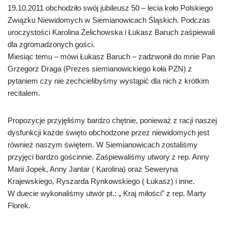
19.10.2011 obchodziło swój jubileusz 50 – lecia koło Polskiego
Związku Niewidomych w Siemianowicach Śląskich. Podczas
uroczystości Karolina Żelichowska i Łukasz Baruch zaśpiewali
dla zgromadzonych gości.
Miesiąc temu – mówi Łukasz Baruch – zadzwonił do mnie Pan
Grzegorz Draga (Prezes siemianowickiego koła PZN) z
pytaniem czy nie zechcielibyśmy wystąpić dla nich z krótkim
recitalem.
Propozycje przyjęliśmy bardzo chętnie, ponieważ z racji naszej
dysfunkcji każde święto obchodzone przez niewidomych jest
również naszym świętem. W Siemianowicach zostaliśmy
przyjęci bardzo gościnnie. Zaśpiewaliśmy utwory z rep. Anny
Marii Jopek, Anny Jantar ( Karolina) oraz Seweryna
Krajewskiego, Ryszarda Rynkowskiego ( Łukasz) i inne.
W duecie wykonaliśmy utwór pt.: „ Kraj miłości” z rep. Marty
Florek.