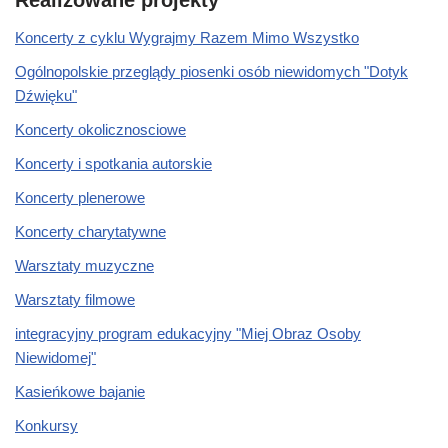
Realizowane projekty
Koncerty z cyklu Wygrajmy Razem Mimo Wszystko
Ogólnopolskie przeglądy piosenki osób niewidomych "Dotyk
Dźwięku"
Koncerty okolicznosciowe
Koncerty i spotkania autorskie
Koncerty plenerowe
Koncerty charytatywne
Warsztaty muzyczne
Warsztaty filmowe
integracyjny program edukacyjny "Miej Obraz Osoby
Niewidomej"
Kasieńkowe bajanie
Konkursy