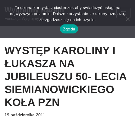
Ta strona korzysta z ciasteczek aby świadczyć usługi na
Wygrajmy Razem
najwyższym poziomie. Dalsze korzystanie ze strony oznacza,
Przejdź
Fundacja Wygrajmy Razem
że zgadzasz się na ich użycie.
do
Zgoda
treści
WYSTĘP KAROLINY I
ŁUKASZA NA
JUBILEUSZU 50- LECIA
SIEMIANOWICKIEGO
KOŁA PZN
19 października 2011