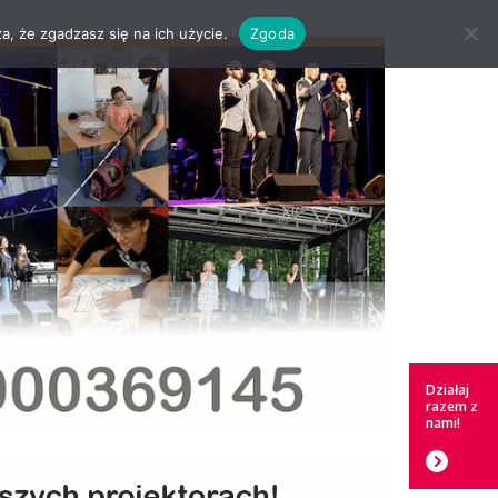
a, że zgadzasz się na ich użycie.
Zgoda
Działaj
razem z
nami!