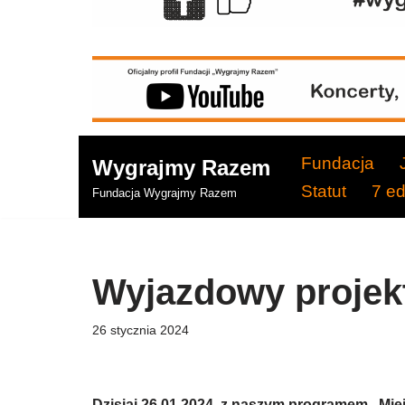
Fundacja
Wygrajmy Razem
Statut
7 e
Fundacja Wygrajmy Razem
Wyjazdowy projek
26 stycznia 2024
Dzisiaj 26.01.2024, z naszym programem „Mi