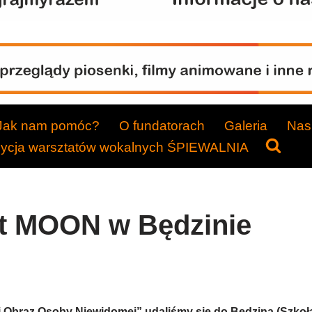
Jak nam pomóc?
O fundatorach
Galeria
Nasi
dycja warsztatów wokalnych ŚPIEWALNIA
t MOON w Będzinie
ej Obraz Osoby Niewidomej” udaliśmy się do Będzina (Szk