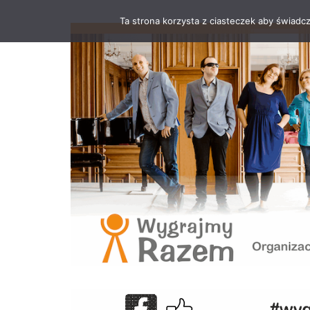
Ta strona korzysta z ciasteczek aby świadc
Przejdź
do
treści