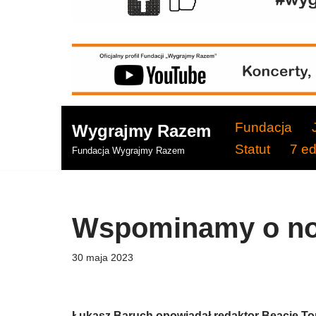
Fundacja
Wygrajmy Razem
Statut
7 e
Fundacja Wygrajmy Razem
Wspominamy o no
30 maja 2023
Łukasz Baruch opowiadał redaktor Beacie To