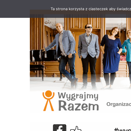
Ta strona korzysta z ciasteczek aby świadc
Przejdź
do
treści