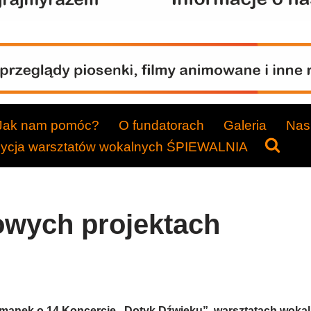
Jak nam pomóc?
O fundatorach
Galeria
Nasi
dycja warsztatów wokalnych ŚPIEWALNIA
wych projektach
manek o 14 Koncercie „Dotyk Dźwięku”, warsztatach woka