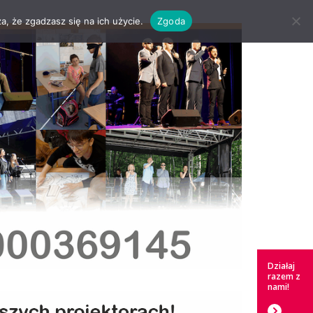
a, że zgadzasz się na ich użycie.
Zgoda
Działaj
razem z
nami!