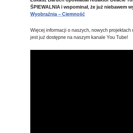
ŚPIEWALNIA i wspominał, że już niebawem wy
Wyobraźnia – Ciemność
Więcej informacji o naszych, nowych projektach
jest już dostępne na naszym kanale You Tube!