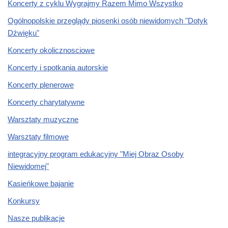
Koncerty z cyklu Wygrajmy Razem Mimo Wszystko
Ogólnopolskie przeglądy piosenki osób niewidomych "Dotyk
Dźwięku"
Koncerty okolicznosciowe
Koncerty i spotkania autorskie
Koncerty plenerowe
Koncerty charytatywne
Warsztaty muzyczne
Warsztaty filmowe
integracyjny program edukacyjny "Miej Obraz Osoby
Niewidomej"
Kasieńkowe bajanie
Konkursy
Nasze publikacje