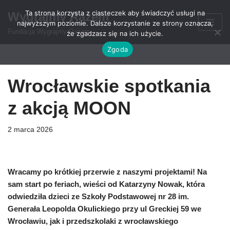
Ta strona korzysta z ciasteczek aby świadczyć usługi na
Wygrajmy Razem
najwyższym poziomie. Dalsze korzystanie ze strony oznacza,
Przejdź
Fundacja Wygrajmy Razem
że zgadzasz się na ich użycie.
do
Zgoda
treści
Wrocławskie spotkania
z akcją MOON
2 marca 2026
Wracamy po krótkiej przerwie z naszymi projektami! Na
sam start po feriach, wieści od Katarzyny Nowak, która
odwiedziła dzieci ze Szkoły Podstawowej nr 28 im.
Generała Leopolda Okulickiego przy ul Greckiej 59 we
Wrocławiu, jak i przedszkolaki z wrocławskiego