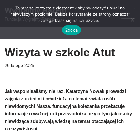
Ta strona korzysta z ciasteczek aby świadczyć usługi na
Wygrajmy Razem
najwyższym poziomie. Dalsze korzystanie ze strony oznacza,
Przejdź
Fundacja Wygrajmy Razem
że zgadzasz się na ich użycie.
do
Zgoda
treści
Wizyta w szkole Atut
26 lutego 2025
Jak wspominaliśmy nie raz, Katarzyna Nowak prowadzi
zajęcia z dziećmi i młodzieżą na temat świata osób
niewidomych! Nasza, fundacyjna koleżanka przekazuje
informacje o ważnej roli przewodnika, czy o tym jak osoby
niewidzące zdobywają wiedzę na temat otaczającej ich
rzeczywistości.