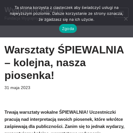
Ta strona korzysta z ciasteczek aby świadczyć usługi na
Wygrajmy Razem
najwyższym poziomie. Dalsze korzystanie ze strony oznacza,
Przejdź
Fundacja Wygrajmy Razem
że zgadzasz się na ich użycie.
do
Zgoda
treści
Warsztaty ŚPIEWALNIA
– kolejna, nasza
piosenka!
31 maja 2023
Trwają warsztaty wokalne ŚPIEWALNIA! Uczestniczki
pracują nad interpretacją swoich piosenek, które wkrótce
zaśpiewają dla publiczności. Zanim się to jednak wydarzy,