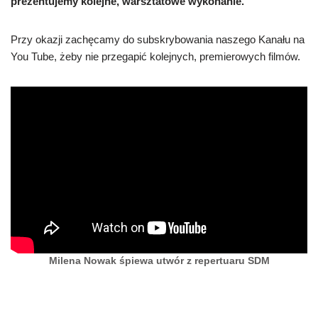
prezentujemy kolejne, warsztatowe wykonanie.
Przy okazji zachęcamy do subskrybowania naszego Kanału na
You Tube, żeby nie przegapić kolejnych, premierowych filmów.
Milena Nowak śpiewa utwór z repertuaru SDM