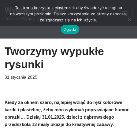
Ta strona korzysta z ciasteczek aby świadczyć usługi na
Wygrajmy Razem
najwyższym poziomie. Dalsze korzystanie ze strony oznacza,
Przejdź
Fundacja Wygrajmy Razem
że zgadzasz się na ich użycie.
do
Zgoda
treści
Tworzymy wypukłe
rysunki
31 stycznia 2025
Kiedy za oknem szaro, najlepiej wziąć do ręki kolorowe
kartki i plastelinę, żeby móc wykonać poprawiające humor
obrazki… Dzisiaj 31.01.2025, dzieci z dąbrowskiego
przedszkola 13 miały okazje do kreatywnej zabawy.