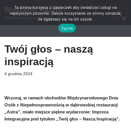
Ta strona korzysta z ciasteczek aby świadczyć usługi na
Wygrajmy Razem
najwyższym poziomie. Dalsze korzystanie ze strony oznacza,
Przejdź
Fundacja Wygrajmy Razem
że zgadzasz się na ich użycie.
do
Zgoda
treści
Twój głos – naszą
inspiracją
4 grudnia 2024
Wczoraj, w ramach obchodów Międzynarodowego Dnia
Osób z Niepełnosprawnością w dąbrowskiej restauracji
„Astra”, miało miejsce piękne wydarzenie: Impreza
Integracyjna pod tytułem „Twój głos – Naszą Inspiracją”.