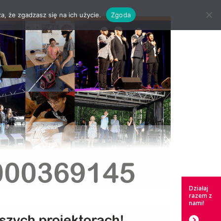
a, że zgadzasz się na ich użycie.
Zgoda
Działaj
razem z
nami!