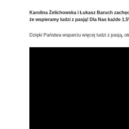
Karolina Żelichowska i Łukasz Baruch zachę
że wspieramy ludzi z pasją! Dla Nas każde 1,
Dzięki Państwa wsparciu więcej ludzi z pasją, o