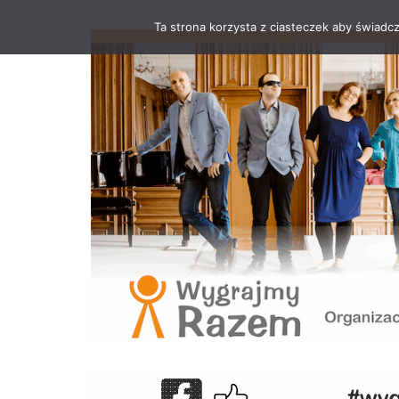
Ta strona korzysta z ciasteczek aby świadc
Przejdź
do
treści