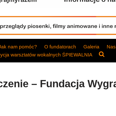
Jak nam pomóc?
O fundatorach
Galeria
Nasi
dycja warsztatów wokalnych ŚPIEWALNIA
czenie – Fundacja Wygr