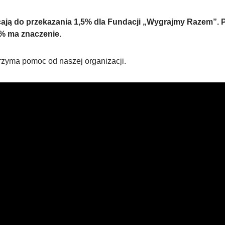
cają do przekazania 1,5% dla Fundacji „Wygrajmy Razem”.
5% ma znaczenie.
trzyma pomoc od naszej organizacji.