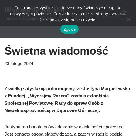
Ta strona korzysta z ciasteczek aby świadczyć usługi na
Wygrajmy Razem
najwyższym poziomie. Dalsze korzystanie ze strony oznacza,
Przejdź
Fundacja Wygrajmy Razem
że zgadzasz się na ich użycie.
do
Zgoda
treści
Świetna wiadomość
23 lutego 2024
Z wielką satysfakcją informujemy, że Justyna Margielewska
z Fundacji „Wygrajmy Razem” została członkinią
Społecznej Powiatowej Rady do spraw Osób z
Niepełnosprawnością w Dąbrowie Górniczej.
Justyna ma bogate doświadczenie w działalności społecznej.
Jest ponadto osobą słabowidzącą, a zatem w radzie będzie