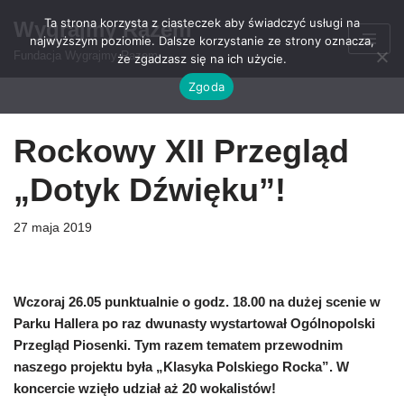
Ta strona korzysta z ciasteczek aby świadczyć usługi na
Wygrajmy Razem
najwyższym poziomie. Dalsze korzystanie ze strony oznacza,
Przejdź
Fundacja Wygrajmy Razem
że zgadzasz się na ich użycie.
do
Zgoda
treści
Rockowy XII Przegląd
„Dotyk Dźwięku”!
27 maja 2019
Wczoraj 26.05 punktualnie o godz. 18.00 na dużej scenie w
Parku Hallera po raz dwunasty wystartował Ogólnopolski
Przegląd Piosenki. Tym razem tematem przewodnim
naszego projektu była „Klasyka Polskiego Rocka”. W
koncercie wzięło udział aż 20 wokalistów!