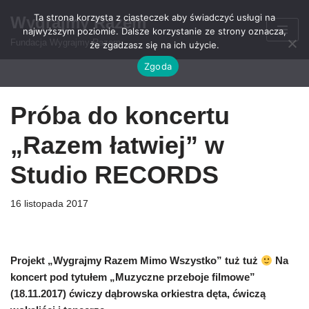
Ta strona korzysta z ciasteczek aby świadczyć usługi na
Wygrajmy Razem
najwyższym poziomie. Dalsze korzystanie ze strony oznacza,
Przejdź
Fundacja Wygrajmy Razem
że zgadzasz się na ich użycie.
do
Zgoda
treści
Próba do koncertu
„Razem łatwiej” w
Studio RECORDS
16 listopada 2017
Projekt „Wygrajmy Razem Mimo Wszystko” tuż tuż
Na
koncert pod tytułem „Muzyczne przeboje filmowe”
(18.11.2017) ćwiczy dąbrowska orkiestra dęta, ćwiczą