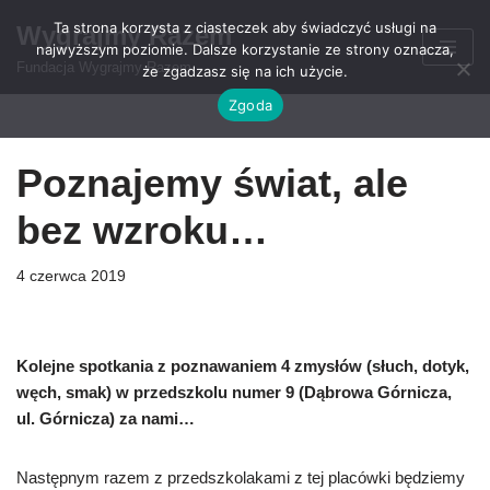
Ta strona korzysta z ciasteczek aby świadczyć usługi na
Wygrajmy Razem
najwyższym poziomie. Dalsze korzystanie ze strony oznacza,
Przejdź
Fundacja Wygrajmy Razem
że zgadzasz się na ich użycie.
do
Zgoda
treści
Poznajemy świat, ale
bez wzroku…
4 czerwca 2019
Kolejne spotkania z poznawaniem 4 zmysłów (słuch, dotyk,
węch, smak) w przedszkolu numer 9 (Dąbrowa Górnicza,
ul. Górnicza) za nami…
Następnym razem z przedszkolakami z tej placówki będziemy