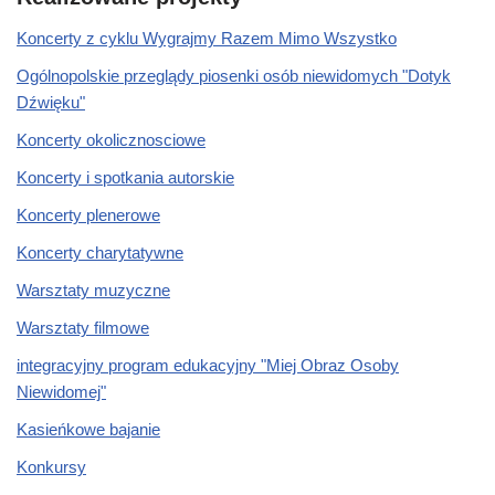
Koncerty z cyklu Wygrajmy Razem Mimo Wszystko
Ogólnopolskie przeglądy piosenki osób niewidomych "Dotyk
Dźwięku"
Koncerty okolicznosciowe
Koncerty i spotkania autorskie
Koncerty plenerowe
Koncerty charytatywne
Warsztaty muzyczne
Warsztaty filmowe
integracyjny program edukacyjny "Miej Obraz Osoby
Niewidomej"
Kasieńkowe bajanie
Konkursy