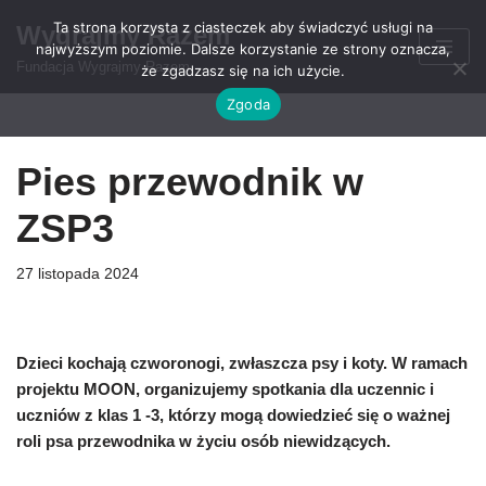
Ta strona korzysta z ciasteczek aby świadczyć usługi na
Wygrajmy Razem
najwyższym poziomie. Dalsze korzystanie ze strony oznacza,
Przejdź
Fundacja Wygrajmy Razem
że zgadzasz się na ich użycie.
do
Zgoda
treści
Pies przewodnik w
ZSP3
27 listopada 2024
Dzieci kochają czworonogi, zwłaszcza psy i koty. W ramach
projektu MOON, organizujemy spotkania dla uczennic i
uczniów z klas 1 -3, którzy mogą dowiedzieć się o ważnej
roli psa przewodnika w życiu osób niewidzących.