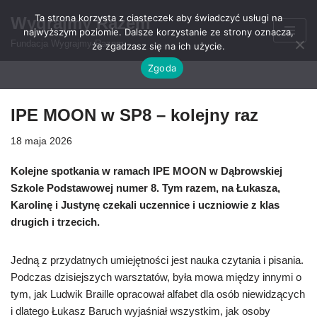
Ta strona korzysta z ciasteczek aby świadczyć usługi na
Wygrajmy Razem
najwyższym poziomie. Dalsze korzystanie ze strony oznacza,
Przejdź
Fundacja Wygrajmy Razem
że zgadzasz się na ich użycie.
do
Zgoda
treści
IPE MOON w SP8 – kolejny raz
18 maja 2026
Kolejne spotkania w ramach IPE MOON w Dąbrowskiej
Szkole Podstawowej numer 8. Tym razem, na Łukasza,
Karolinę i Justynę czekali uczennice i uczniowie z klas
drugich i trzecich.
Jedną z przydatnych umiejętności jest nauka czytania i pisania.
Podczas dzisiejszych warsztatów, była mowa między innymi o
tym, jak Ludwik Braille opracował alfabet dla osób niewidzących
i dlatego Łukasz Baruch wyjaśniał wszystkim, jak osoby