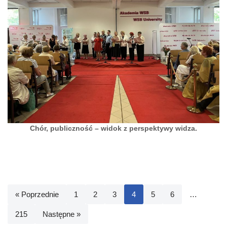
Chór, publiczność – widok z perspektywy widza.
« Poprzednie
1
2
3
4
5
6
…
215
Następne »