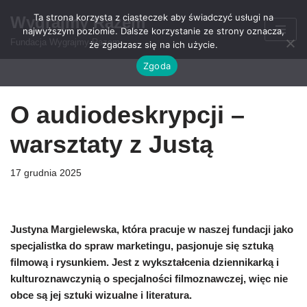
Ta strona korzysta z ciasteczek aby świadczyć usługi na
Wygrajmy Razem
najwyższym poziomie. Dalsze korzystanie ze strony oznacza,
Przejdź
Fundacja Wygrajmy Razem
że zgadzasz się na ich użycie.
do
Zgoda
treści
O audiodeskrypcji –
warsztaty z Justą
17 grudnia 2025
Justyna Margielewska, która pracuje w naszej fundacji jako
specjalistka do spraw marketingu, pasjonuje się sztuką
filmową i rysunkiem. Jest z wykształcenia dziennikarką i
kulturoznawczynią o specjalności filmoznawczej, więc nie
obce są jej sztuki wizualne i literatura.