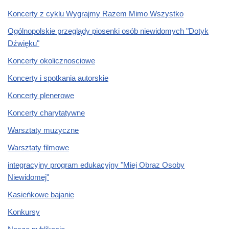
Koncerty z cyklu Wygrajmy Razem Mimo Wszystko
Ogólnopolskie przeglądy piosenki osób niewidomych "Dotyk
Dźwięku"
Koncerty okolicznosciowe
Koncerty i spotkania autorskie
Koncerty plenerowe
Koncerty charytatywne
Warsztaty muzyczne
Warsztaty filmowe
integracyjny program edukacyjny "Miej Obraz Osoby
Niewidomej"
Kasieńkowe bajanie
Konkursy