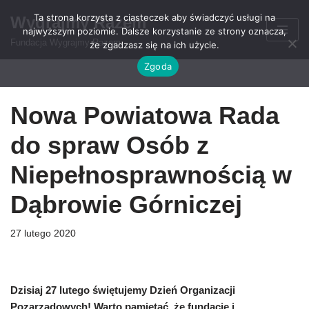
Ta strona korzysta z ciasteczek aby świadczyć usługi na
Wygrajmy Razem
najwyższym poziomie. Dalsze korzystanie ze strony oznacza,
Przejdź
Fundacja Wygrajmy Razem
że zgadzasz się na ich użycie.
do
Zgoda
treści
Nowa Powiatowa Rada
do spraw Osób z
Niepełnosprawnością w
Dąbrowie Górniczej
27 lutego 2020
Dzisiaj 27 lutego świętujemy Dzień Organizacji
Pozarządowych! Warto pamiętać, że fundacje i