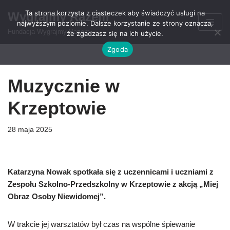
Ta strona korzysta z ciasteczek aby świadczyć usługi na
Wygrajmy Razem
najwyższym poziomie. Dalsze korzystanie ze strony oznacza,
Przejdź
Fundacja Wygrajmy Razem
że zgadzasz się na ich użycie.
do
Zgoda
treści
Muzycznie w
Krzeptowie
28 maja 2025
Katarzyna Nowak spotkała się z uczennicami i uczniami z
Zespołu Szkolno-Przedszkolny w Krzeptowie z akcją „Miej
Obraz Osoby Niewidomej”.
W trakcie jej warsztatów był czas na wspólne śpiewanie