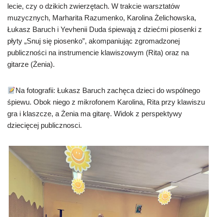
lecie, czy o dzikich zwierzętach. W trakcie warsztatów
muzycznych, Marharita Razumenko, Karolina Żelichowska,
Łukasz Baruch i Yevhenii Duda śpiewają z dziećmi piosenki z
płyty „Snuj się piosenko”, akompaniując zgromadzonej
publiczności na instrumencie klawiszowym (Rita) oraz na
gitarze (Żenia).
Na fotografii: Łukasz Baruch zachęca dzieci do wspólnego
śpiewu. Obok niego z mikrofonem Karolina, Rita przy klawiszu
gra i klaszcze, a Żenia ma gitarę. Widok z perspektywy
dziecięcej publicznosci.