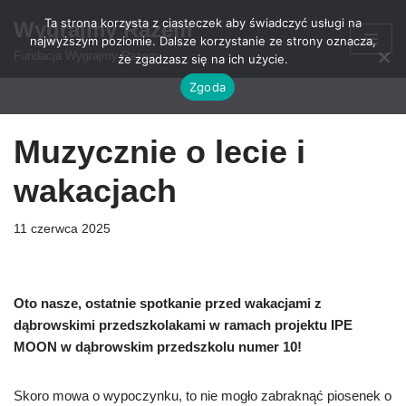
Ta strona korzysta z ciasteczek aby świadczyć usługi na
Wygrajmy Razem
najwyższym poziomie. Dalsze korzystanie ze strony oznacza,
Przejdź
Fundacja Wygrajmy Razem
że zgadzasz się na ich użycie.
do
Zgoda
treści
Muzycznie o lecie i
wakacjach
11 czerwca 2025
Oto nasze, ostatnie spotkanie przed wakacjami z
dąbrowskimi przedszkolakami w ramach projektu IPE
MOON w dąbrowskim przedszkolu numer 10!
Skoro mowa o wypoczynku, to nie mogło zabraknąć piosenek o