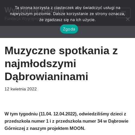
Ta strona korzysta z ciasteczek aby świadczyć usługi na
Wygrajmy Razem
najwyższym poziomie. Dalsze korzystanie ze strony oznacza,
Przejdź
Fundacja Wygrajmy Razem
że zgadzasz się na ich użycie.
do
Zgoda
treści
Muzyczne spotkania z
najmłodszymi
Dąbrowianinami
12 kwietnia 2022
W tym tygodniu (11.04. 12.04.2022), odwiedziliśmy dzieci z
przedszkola numer 1 i z przedszkola numer 34 w Dąbrowie
Górniczej z naszym projektem MOON.