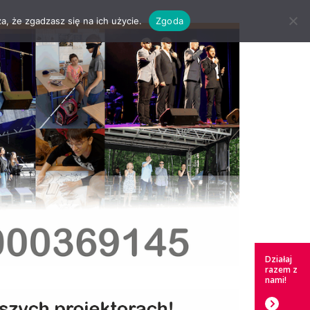
a, że zgadzasz się na ich użycie.
Zgoda
Działaj
razem z
nami!