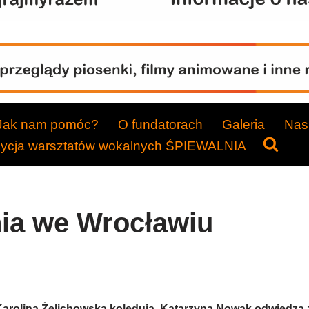
Jak nam pomóc?
O fundatorach
Galeria
Nasi
dycja warsztatów wokalnych ŚPIEWALNIA
ia we Wrocławiu
arolina Żelichowska kolędują, Katarzyna Nowak odwiedza 