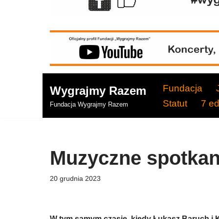
Fundacja
Wygrajmy Razem
Statut
7 e
Fundacja Wygrajmy Razem
Muzyczne spotkan
20 grudnia 2023
W tym samym czasie, kiedy Łukasz Baruch i K