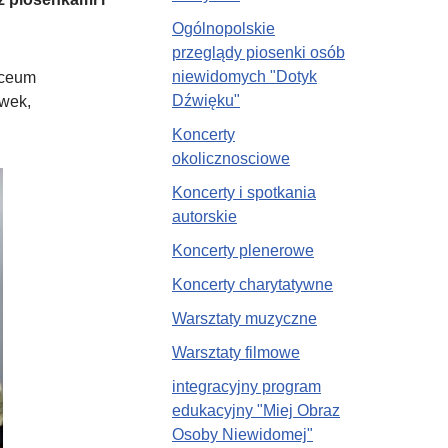
Ogólnopolskie
przeglądy piosenki osób
niewidomych "Dotyk
iceum
Dźwięku"
ówek,
Koncerty
okolicznosciowe
Koncerty i spotkania
autorskie
Koncerty plenerowe
Koncerty charytatywne
Warsztaty muzyczne
Warsztaty filmowe
integracyjny program
edukacyjny "Miej Obraz
Osoby Niewidomej"