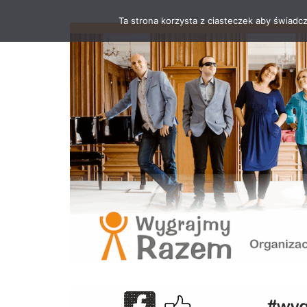
Ta strona korzysta z ciasteczek aby świadc
Przejdź
do
treści