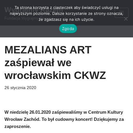
Ta strona korzysta z ciasteczek aby świadczyć usługi na
Wygrajmy Razem
najwyższym poziomie. Dalsze korzystanie ze strony oznacza,
Przejdź
Fundacja Wygrajmy Razem
że zgadzasz się na ich użycie.
do
Zgoda
treści
MEZALIANS ART
zaśpiewał we
wrocławskim CKWZ
26 stycznia 2020
W niedzielę 26.01.2020 zaśpiewaliśmy w Centrum Kultury
Wrocław Zachód. To był cudowny koncert! Dziękujemy za
zaproszenie.