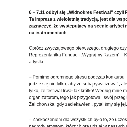
6 – 7.11 odbył się „Widnokres Festiwal” czy
Ta impreza z wieloletnią tradycją, jest dla 
zaznaczyć, że występujący na scenie artyści r
na instrumentach.
Oprócz zwyczajowego pierwszego, drugiego czy t
Reprezentantka Fundacji „Wygrajmy Razem” – Kar
artystki:
– Pomimo ogromnego stresu podczas konkursu, at
jedzie się nie tylko, aby ze sobą rywalizować, a
tylko, że festiwal trwał tak krótko! Według mni
organizatorom, tego jak przygotowali swój przeg
Żelichowska, gdy zaciekawieni, pytaliśmy się jej
– Zaskoczeniem dla wszystkich było to, że uczest
nagrody artystom, którzy biorą udział w naszych