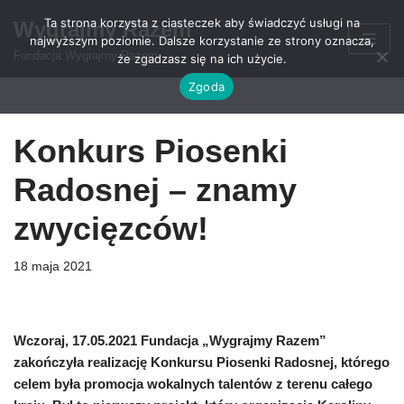
Ta strona korzysta z ciasteczek aby świadczyć usługi na
Wygrajmy Razem
najwyższym poziomie. Dalsze korzystanie ze strony oznacza,
Przejdź
Fundacja Wygrajmy Razem
że zgadzasz się na ich użycie.
do
Zgoda
treści
Konkurs Piosenki
Radosnej – znamy
zwycięzców!
18 maja 2021
Wczoraj, 17.05.2021 Fundacja „Wygrajmy Razem”
zakończyła realizację Konkursu Piosenki Radosnej, którego
celem była promocja wokalnych talentów z terenu całego