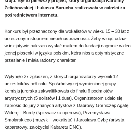
kraju. Był to pierwszy projekt, który organizacja Karoliny
Żelichowskiej i Łukasza Barucha realizowała w całości za
pośrednictwem Internetu.
Konkurs był przeznaczony dla wokalistów w wieku 15 – 30 lat z
orzeczonym stopniem niepełnosprawności. Żeby wziąć udział
w inicjatywie należało wysłać mailem do fundacji nagranie wideo
jednej piosenki w języku polskim, która niosła optymistyczne
przesłanie i miała radosny charakter.
Wpłynęło 27 zgłoszeń, z których organizatorzy wyłonili 12
uczestników półfinału. Spośród wyżej wymienionej grupy
komisja jurorska zakwalifikowała do finału 6 podmiotów
artystycznych (5 solistów i 1 duet). Organizatorom udało się
zaprosić do jury znanych artystów z Dąbrowy Górniczej: Agatę
Widerę – Burdę (śpiewaczka operowa), Przemysława
Smolarskiego (muzyk – wokalista) i Jarosława Cybę (artysta
kabaretowy, założyciel Kabaretu DNO).