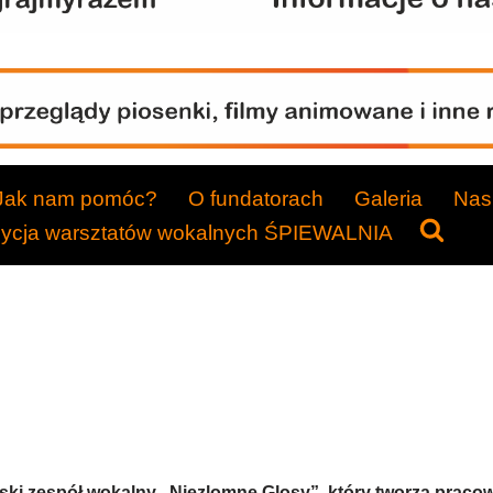
Jak nam pomóc?
O fundatorach
Galeria
Nasi
dycja warsztatów wokalnych ŚPIEWALNIA
ński zespół wokalny „Niezlomne Glosy”, który tworzą praco