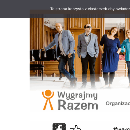
Ta strona korzysta z ciasteczek aby świadc
Przejdź
do
treści