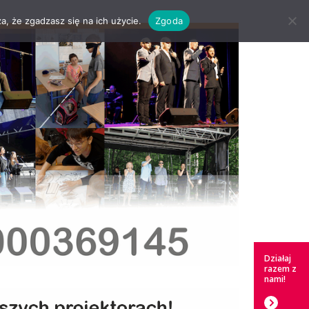
a, że zgadzasz się na ich użycie.
Zgoda
Działaj
razem z
nami!