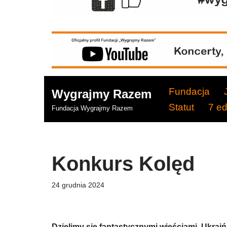
Fundacja
Wygrajmy Razem
Statut
7 e
Fundacja Wygrajmy Razem
Konkurs Kolęd
24 grudnia 2024
Dzielimy się fantastycznymi wieściami. Ukrai