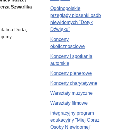
ierza Szwarlika
Ogólnopolskie
przeglądy piosenki osób
niewidomych "Dotyk
Dźwięku"
italina Duda,
ujemy.
Koncerty
okolicznosciowe
Koncerty i spotkania
autorskie
Koncerty plenerowe
Koncerty charytatywne
Warsztaty muzyczne
Warsztaty filmowe
integracyjny program
edukacyjny "Miej Obraz
Osoby Niewidomej"