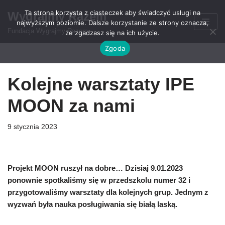
Ta strona korzysta z ciasteczek aby świadczyć usługi na
Wygrajmy Razem
najwyższym poziomie. Dalsze korzystanie ze strony oznacza,
Przejdź
Fundacja Wygrajmy Razem
że zgadzasz się na ich użycie.
do
Zgoda
treści
Kolejne warsztaty IPE
MOON za nami
9 stycznia 2023
Projekt MOON ruszył na dobre… Dzisiaj 9.01.2023
ponownie spotkaliśmy się w przedszkolu numer 32 i
przygotowaliśmy warsztaty dla kolejnych grup. Jednym z
wyzwań była nauka posługiwania się białą laską.