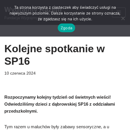
Ta strona korzysta z ciasteczek aby świadczyć usługi na
Wygrajmy Razem
najwyższym poziomie. Dalsze korzystanie ze strony oznacza,
Przejdź
Fundacja Wygrajmy Razem
że zgadzasz się na ich użycie.
do
Zgoda
treści
Kolejne spotkanie w
SP16
10 czerwca 2024
Rozpoczynamy kolejny tydzień od świetnych wieści!
Odwiedziliśmy dzieci z dąbrowskiej SP16 z oddziałami
przedszkolnymi.
Tym razem u maluchów były zabawy sensoryczne, a u