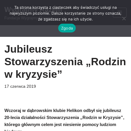
Ta strona korzysta z ciasteczek aby świadczyć usługi na
Wygrajmy Razem
najwyższym poziomie. Dalsze korzystanie ze strony oznacza,
Przejdź
Fundacja Wygrajmy Razem
że zgadzasz się na ich użycie.
do
Zgoda
treści
Jubileusz
Stowarzyszenia „Rodzin
w kryzysie”
17 czerwca 2019
Wczoraj w dąbrowskim klubie Helikon odbył się jubileusz
20-lecia działalności Stowarzyszenia „Rodzin w Kryzysie”,
którego głównym celem jest niesienie pomocy ludziom