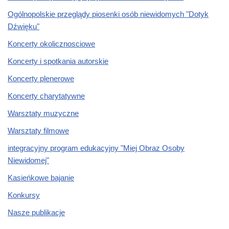
Ogólnopolskie przeglądy piosenki osób niewidomych "Dotyk
Dźwięku"
Koncerty okolicznosciowe
Koncerty i spotkania autorskie
Koncerty plenerowe
Koncerty charytatywne
Warsztaty muzyczne
Warsztaty filmowe
integracyjny program edukacyjny "Miej Obraz Osoby
Niewidomej"
Kasieńkowe bajanie
Konkursy
Nasze publikacje