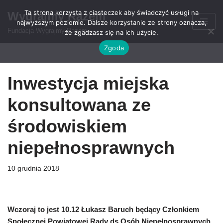
Ta strona korzysta z ciasteczek aby świadczyć usługi na
Wygrajmy Razem
najwyższym poziomie. Dalsze korzystanie ze strony oznacza,
Przejdź
Fundacja Wygrajmy Razem
że zgadzasz się na ich użycie.
do
Zgoda
treści
Inwestycja miejska
konsultowana ze
środowiskiem
niepełnosprawnych
10 grudnia 2018
Wczoraj to jest 10.12 Łukasz Baruch będący Członkiem
Społecznej Powiatowej Rady ds Osób Niepełnosprawnych