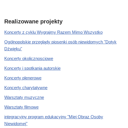
Realizowane projekty
Koncerty z cyklu Wygrajmy Razem Mimo Wszystko
Ogólnopolskie przeglądy piosenki osób niewidomych "Dotyk
Dźwięku"
Koncerty okolicznosciowe
Koncerty i spotkania autorskie
Koncerty plenerowe
Koncerty charytatywne
Warsztaty muzyczne
Warsztaty filmowe
integracyjny program edukacyjny "Miej Obraz Osoby
Niewidomej"