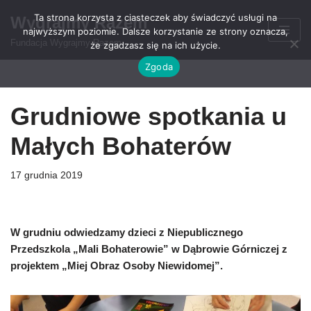
Ta strona korzysta z ciasteczek aby świadczyć usługi na
Wygrajmy Razem
najwyższym poziomie. Dalsze korzystanie ze strony oznacza,
Przejdź
Fundacja Wygrajmy Razem
że zgadzasz się na ich użycie.
do
Zgoda
treści
Grudniowe spotkania u
Małych Bohaterów
17 grudnia 2019
W grudniu odwiedzamy dzieci z Niepublicznego
Przedszkola „Mali Bohaterowie” w Dąbrowie Górniczej z
projektem „Miej Obraz Osoby Niewidomej”.