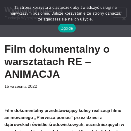
Ta strona korzysta z ciasteczek aby świadczyć usługi na
Wygrajmy Razem
najwyższym poziomie. Dalsze korzystanie ze strony oznacza,
Przejdź
Fundacja Wygrajmy Razem
że zgadzasz się na ich użycie.
do
Zgoda
treści
Film dokumentalny o
warsztatach RE –
ANIMACJA
15 września 2022
Film dokumentalny przedstawiający kulisy realizacji filmu
animowanego „Pierwsza pomoc” przez dzieci z
dąbrowskich świetlic środowiskowych, uczestniczących w