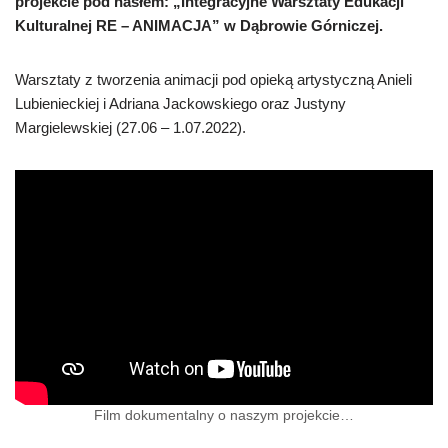
projekcie pod hasłem: „Integracyjne Warsztaty Edukacji
Kulturalnej RE – ANIMACJA” w Dąbrowie Górniczej.
Warsztaty z tworzenia animacji pod opieką artystyczną Anieli
Lubienieckiej i Adriana Jackowskiego oraz Justyny
Margielewskiej (27.06 – 1.07.2022).
Film dokumentalny o naszym projekcie…