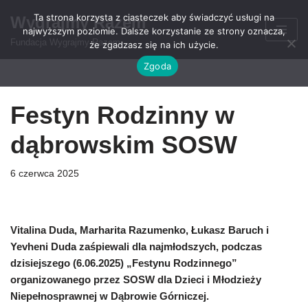
Ta strona korzysta z ciasteczek aby świadczyć usługi na
Wygrajmy Razem
najwyższym poziomie. Dalsze korzystanie ze strony oznacza,
Przejdź
Fundacja Wygrajmy Razem
że zgadzasz się na ich użycie.
do
Zgoda
treści
Festyn Rodzinny w
dąbrowskim SOSW
6 czerwca 2025
Vitalina Duda, Marharita Razumenko, Łukasz Baruch i
Yevheni Duda zaśpiewali dla najmłodszych, podczas
dzisiejszego (6.06.2025) „Festynu Rodzinnego”
organizowanego przez SOSW dla Dzieci i Młodzieży
Niepełnosprawnej w Dąbrowie Górniczej.