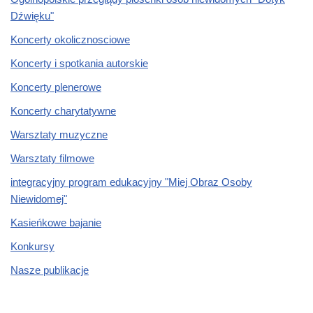
Dźwięku"
Koncerty okolicznosciowe
Koncerty i spotkania autorskie
Koncerty plenerowe
Koncerty charytatywne
Warsztaty muzyczne
Warsztaty filmowe
integracyjny program edukacyjny "Miej Obraz Osoby
Niewidomej"
Kasieńkowe bajanie
Konkursy
Nasze publikacje