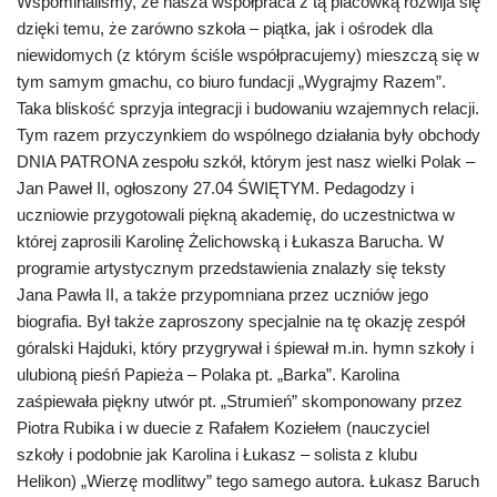
Wspominaliśmy, że nasza współpraca z tą placówką rozwija się
dzięki temu, że zarówno szkoła – piątka, jak i ośrodek dla
niewidomych (z którym ściśle współpracujemy) mieszczą się w
tym samym gmachu, co biuro fundacji „Wygrajmy Razem”.
Taka bliskość sprzyja integracji i budowaniu wzajemnych relacji.
Tym razem przyczynkiem do wspólnego działania były obchody
DNIA PATRONA zespołu szkół, którym jest nasz wielki Polak –
Jan Paweł II, ogłoszony 27.04 ŚWIĘTYM. Pedagodzy i
uczniowie przygotowali piękną akademię, do uczestnictwa w
której zaprosili Karolinę Żelichowską i Łukasza Barucha. W
programie artystycznym przedstawienia znalazły się teksty
Jana Pawła II, a także przypomniana przez uczniów jego
biografia. Był także zaproszony specjalnie na tę okazję zespół
góralski Hajduki, który przygrywał i śpiewał m.in. hymn szkoły i
ulubioną pieśń Papieża – Polaka pt. „Barka”. Karolina
zaśpiewała piękny utwór pt. „Strumień” skomponowany przez
Piotra Rubika i w duecie z Rafałem Koziełem (nauczyciel
szkoły i podobnie jak Karolina i Łukasz – solista z klubu
Helikon) „Wierzę modlitwy” tego samego autora. Łukasz Baruch