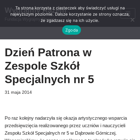
Ta strona korzysta z ciasteczek aby świadczyć usługi na
Wygrajmy Razem
najwyższym poziomie. Dalsze korzystanie ze strony oznacza,
Przejdź
Fundacja Wygrajmy Razem
że zgadzasz się na ich użycie.
do
Zgoda
treści
Dzień Patrona w
Zespole Szkół
Specjalnych nr 5
31 maja 2014
Po raz kolejny nadarzyła się okazja artystycznego wsparcia
przedsięwzięcia realizowanego przez uczniów i nauczycieli
Zespołu Szkół Specjalnych nr 5 w Dąbrowie Górniczej.