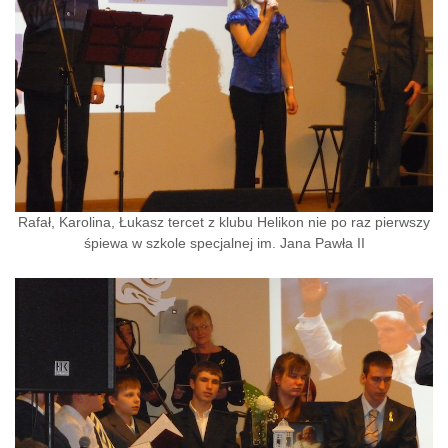
Rafał, Karolina, Łukasz tercet z klubu Helikon nie po raz pierwszy
śpiewa w szkole specjalnej im. Jana Pawła II