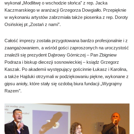
wykonał „Modlitwę o wschodzie słońca” z rep. Jacka
Kaczmarskiego w aranżacji Grzegorza Dowgiałło. Przepięknie
w wykonaniu artystów zabrzmiała także piosenka z rep. Doroty
Osińskiej pt „Zostań z nami”.
Całość imprezy została przygotowana bardzo profesjonalnie i z
zaangażowaniem, a wśród gości zaproszonych na uroczystość
znaleźli się prezydent Dąbrowy Górniczej – Pan Zbigniew
Podraza i biskup diecezji sosnowieckiej – ksiądz Grzegorz
Kaszak. Po akademii występujący gościnnie Łukasz i Karolina,
a także Hajduki otrzymali w podziękowaniu piękne, wykonane z
gipsu anioły, które stały się ozdobą biura fundacji „Wygrajmy
Razem”.