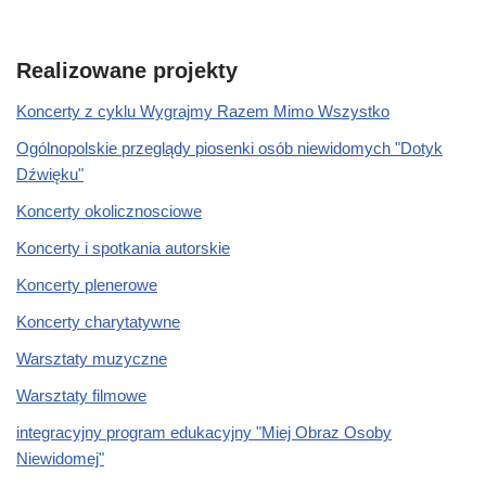
Realizowane projekty
Koncerty z cyklu Wygrajmy Razem Mimo Wszystko
Ogólnopolskie przeglądy piosenki osób niewidomych "Dotyk
Dźwięku"
Koncerty okolicznosciowe
Koncerty i spotkania autorskie
Koncerty plenerowe
Koncerty charytatywne
Warsztaty muzyczne
Warsztaty filmowe
integracyjny program edukacyjny "Miej Obraz Osoby
Niewidomej"