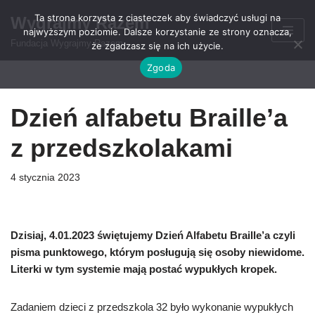
Ta strona korzysta z ciasteczek aby świadczyć usługi na
Wygrajmy Razem
najwyższym poziomie. Dalsze korzystanie ze strony oznacza,
Przejdź
Fundacja Wygrajmy Razem
że zgadzasz się na ich użycie.
do
Zgoda
treści
Dzień alfabetu Braille’a
z przedszkolakami
4 stycznia 2023
Dzisiaj, 4.01.2023 świętujemy Dzień Alfabetu Braille’a czyli
pisma punktowego, którym posługują się osoby niewidome.
Literki w tym systemie mają postać wypukłych kropek.
Zadaniem dzieci z przedszkola 32 było wykonanie wypukłych