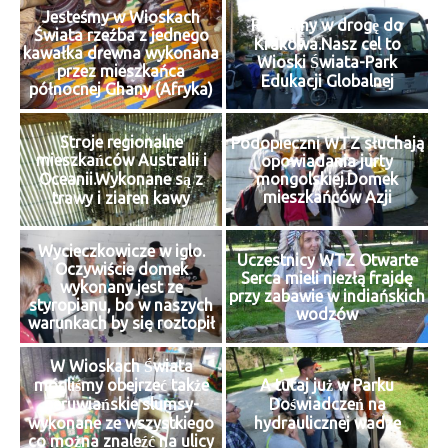
Jesteśmy w Wioskach
Ruszamy w drogę do
Świata rzeźba z jednego
Krakowa.Nasz cel to
kawałka drewna wykonana
Wioski Świata-Park
przez mieszkańca
Edukacji Globalnej
północnej Ghany (Afryka)
Stroje regionalne
Podopieczni WTZ słuchają
mieszkańców Australii i
opowiadania jurty
Oceanii.Wykonane są z
mongolskiej.Domek
mieszkańców Azji
trawy i ziaren kawy
Wycieczkowicze w iglo.
Uczestnicy WTZ Otwarte
Oczywiście domek
Serca mieli niezłą frajdę
wykonany jest ze
przy zabawie w indiańskich
styropianu, bo w naszych
wodzów
warunkach by się roztopił
W Wioskach Świata
mogliśmy obejrzeć także
A tutaj już w Parku
peruwiańskie slumsy-
Doświadczeń na
wykonane ze wszystkiego
hydraulicznej wadze
co można znaleźć na ulicy