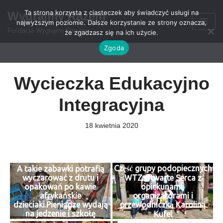
Ta strona korzysta z ciasteczek aby świadczyć usługi na
Wygrajmy Razem
najwyższym poziomie. Dalsze korzystanie ze strony oznacza,
Przejdź
Fundacja Wygrajmy Razem
że zgadzasz się na ich użycie.
do
Zgoda
treści
Wycieczka Edukacyjno
Integracyjna
18 kwietnia 2020
Część grupy podopiecznych
A takie zabawki potrafią
wyczarować z drutu i
WTZ Otwarte Serca z
opakowań po kawie
opiekunami,
afrykańskie
organizatorami i
dzieciaki.Pieniądze wydają
przewodniczką Karoliną
na jedzenie i szkołę
Kufel