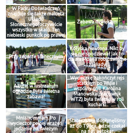
W Parku Doświadczeń
znajduje się także makieta
Układu
Zabawa dźwiękami
Słonecznego(oczywiście
wszystko w skali). Ten
niebieski punkcik po prawej
stronie to Ziemia
Kołyska Newtona. Nikt by
się nie spodziewał jak to
Przy zegarze słonecznym
działa.Można robić świetne
zakłady
Wycieczkę zakończył rejs
statkiem po Wiśle i
A tutaj w lustrzanym
wspólny grill. Karolina
ogrodzie.Była świetna
Manowska(pracownik
zabawa!
WTZ) była świetna w roli
kucharki
Mniam, mniam. Po
Stateczkiem dopłynęliśmy
wycieczce pełnej wrażeń
aż do Tyńca, gdzie czekał
jedzenie na świeżym
na nas autokar