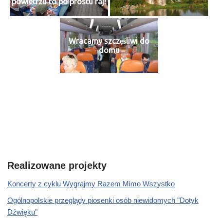
powietrzu to po prostu raj!
Wracamy szczęśliwi do
domu
Realizowane projekty
Koncerty z cyklu Wygrajmy Razem Mimo Wszystko
Ogólnopolskie przeglądy piosenki osób niewidomych "Dotyk
Dźwięku"