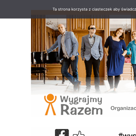
Ta strona korzysta z ciasteczek aby świadc
Przejdź
do
treści