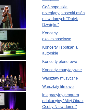
Ogólnopolskie
przeglądy piosenki osób
niewidomych "Dotyk
Dźwięku"
Koncerty
okolicznosciowe
Koncerty i spotkania
autorskie
Koncerty plenerowe
Koncerty charytatywne
Warsztaty muzyczne
Warsztaty filmowe
integracyjny program
edukacyjny "Miej Obraz
Osoby Niewidomej"