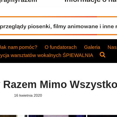
Jak nam pomóc?
O fundatorach
Galeria
Nasi
dycja warsztatów wokalnych ŚPIEWALNIA
y Razem Mimo Wszystko
16 kwietnia 2020