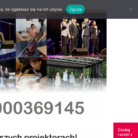
a, że zgadzasz się na ich użycie.
Zgoda
Działaj
razem z