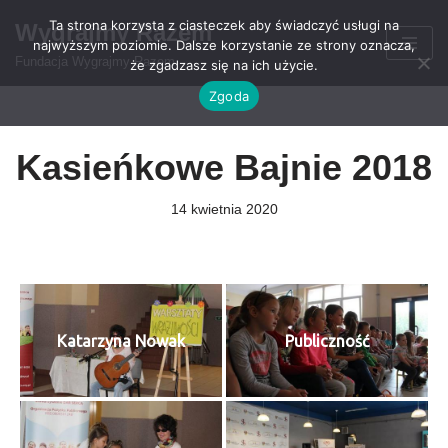
Ta strona korzysta z ciasteczek aby świadczyć usługi na
Wygrajmy Razem
najwyższym poziomie. Dalsze korzystanie ze strony oznacza,
Przejdź
Fundacja Wygrajmy Razem
że zgadzasz się na ich użycie.
do
Zgoda
treści
Kasieńkowe Bajnie 2018
14 kwietnia 2020
Katarzyna Nowak
Publiczność