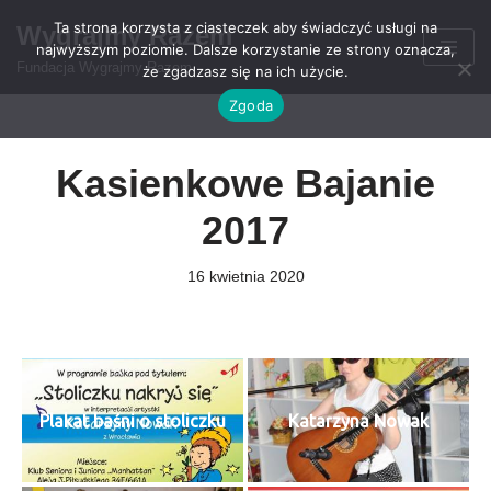
Ta strona korzysta z ciasteczek aby świadczyć usługi na
Wygrajmy Razem
najwyższym poziomie. Dalsze korzystanie ze strony oznacza,
Przejdź
Fundacja Wygrajmy Razem
że zgadzasz się na ich użycie.
do
Zgoda
treści
Kasienkowe Bajanie
2017
16 kwietnia 2020
Plakat baśni o stoliczku
Katarzyna Nowak