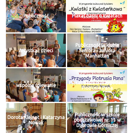
Publiczność
Plakat baśni o kwiatach
Publiczność w klubie
Artystka i dzieci
Seniora i Juniora
"Manhattan"
Plakat baśni o przygodach
wspólne śpiewanie
Piotrusia Pana
Publicznośc w szkole
Dorota Klejnot i Katarzyna
podstawowej nr. 11 w
Nowak
Dąbrowie Górniczej