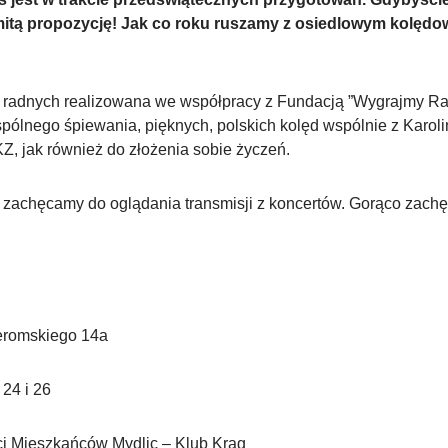
mitą propozycję! Jak co roku ruszamy z osiedlowym kolęd
ch radnych realizowana we współpracy z Fundacją ”Wygrajmy R
spólnego śpiewania, pięknych, polskich kolęd wspólnie z Karol
, jak również do złożenia sobie życzeń.
ie zachęcamy do oglądania transmisji z koncertów. Gorąco zach
Żeromskiego 14a
24 i 26
ci Mieszkańców Mydlic – Klub Krąg