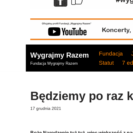
Fundacja
Wygrajmy Razem
Statut
7 e
Fundacja Wygrajmy Razem
Będziemy po raz k
17 grudnia 2021
Boże Narodzenie tuż tuż, więc większość z na