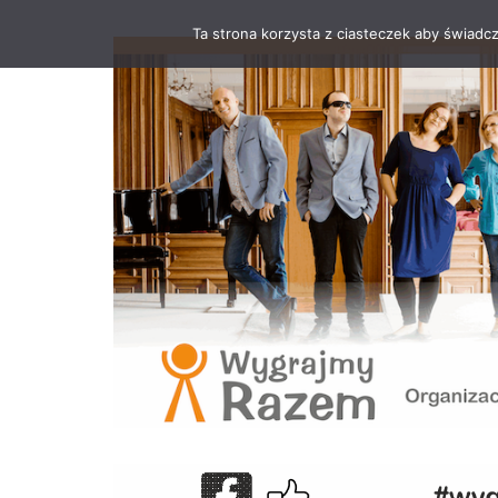
Ta strona korzysta z ciasteczek aby świadc
Przejdź
do
treści