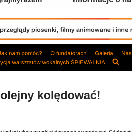
Jak nam pomóc?
O fundatorach
Galeria
Nasi
dycja warsztatów wokalnych ŚPIEWALNIA
olejny kolędować!
s jest w trakcie przedświątecznych przygotowań. Gdybyście