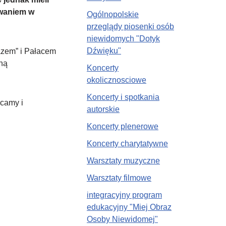
owaniem w
Ogólnopolskie
przeglądy piosenki osób
niewidomych "Dotyk
Dźwięku"
azem” i Pałacem
iną
Koncerty
okolicznosciowe
Koncerty i spotkania
ęcamy i
autorskie
Koncerty plenerowe
Koncerty charytatywne
Warsztaty muzyczne
Warsztaty filmowe
integracyjny program
edukacyjny "Miej Obraz
Osoby Niewidomej"