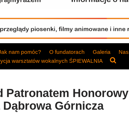
Jak nam pomóc?
O fundatorach
Galeria
Nasi
dycja warsztatów wokalnych ŚPIEWALNIA
d Patronatem Honorow
a Dąbrowa Górnicza