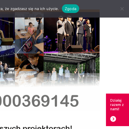
a, że zgadzasz się na ich użycie.
Zgoda
Działaj
razem z
nami!