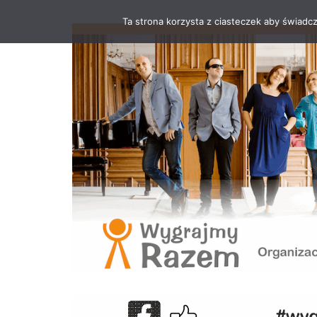
Ta strona korzysta z ciasteczek aby świadc
Przejdź
do
treści