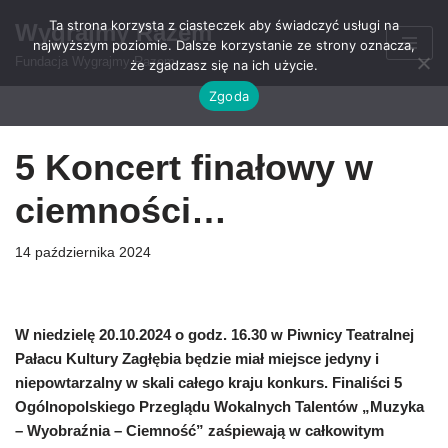
Ta strona korzysta z ciasteczek aby świadczyć usługi na
Wygrajmy Razem
najwyższym poziomie. Dalsze korzystanie ze strony oznacza,
Przejdź
Fundacja Wygrajmy Razem
że zgadzasz się na ich użycie.
do
Zgoda
treści
5 Koncert finałowy w
ciemności…
14 października 2024
W niedzielę 20.10.2024 o godz. 16.30 w Piwnicy Teatralnej
Pałacu Kultury Zagłębia będzie miał miejsce jedyny i
niepowtarzalny w skali całego kraju konkurs. Finaliści 5
Ogólnopolskiego Przeglądu Wokalnych Talentów „Muzyka
– Wyobraźnia – Ciemność” zaśpiewają w całkowitym